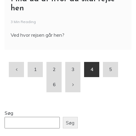
hen
3 Min Reading
Ved hvor rejsen går hen?
1
2
3
4
5
6
Søg
Søg