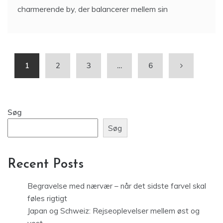
charmerende by, der balancerer mellem sin
1
2
3
…
6
Søg
Søg
Recent Posts
Begravelse med nærvær – når det sidste farvel skal
føles rigtigt
Japan og Schweiz: Rejseoplevelser mellem øst og