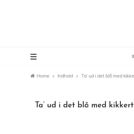
Skip
to
content
I
Home
»
Indhold
»
Ta’ ud i det blå med kikke
Ta’ ud i det blå med kikkert