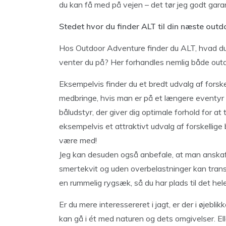
du kan få med på vejen – det tør jeg godt gara
Stedet hvor du finder ALT til din næste outd
Hos Outdoor Adventure finder du ALT, hvad du 
venter du på? Her forhandles nemlig både outd
Eksempelvis finder du et bredt udvalg af forske
medbringe, hvis man er på et længere eventyr i
båludstyr, der giver dig optimale forhold for a
eksempelvis et attraktivt udvalg af forskellige bå
være med!
Jeg kan desuden også anbefale, at man anskaf
smertekvit og uden overbelastninger kan trans
en rummelig rygsæk, så du har plads til det hele
Er du mere interessereret i jagt, er der i øjebli
kan gå i ét med naturen og dets omgivelser. El