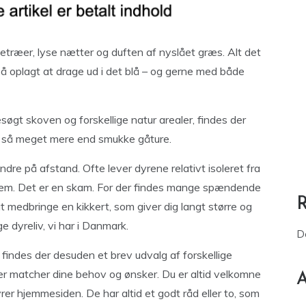
etræer, lyse nætter og duften af nyslået græs. Alt det
å oplagt at drage ud i det blå – og gerne med både
øgt skoven og forskellige natur arealer, findes der
er så meget mere end smukke gåture.
ndre på afstand. Ofte lever dyrene relativt isoleret fra
dem. Det er en skam. For der findes mange spændende
 at medbringe en kikkert, som giver dig langt større og
e dyreliv, vi har i Danmark.
D
findes der desuden et brev udvalg af forskellige
der matcher dine behov og ønsker. Du er altid velkomne
A
tyrer hjemmesiden. De har altid et godt råd eller to, som