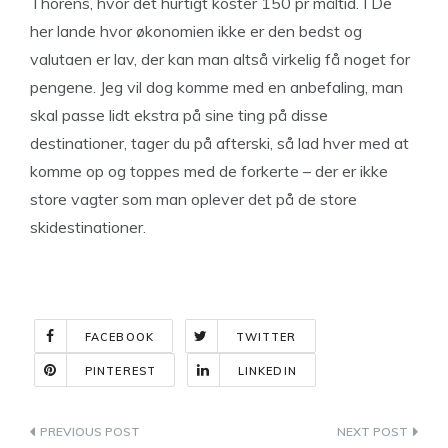
Thorens, hvor det hurtigt koster 150 pr måltid. I De
her lande hvor økonomien ikke er den bedst og
valutaen er lav, der kan man altså virkelig få noget for
pengene. Jeg vil dog komme med en anbefaling, man
skal passe lidt ekstra på sine ting på disse
destinationer, tager du på afterski, så lad hver med at
komme op og toppes med de forkerte – der er ikke
store vagter som man oplever det på de store
skidestinationer.
FACEBOOK
TWITTER
PINTEREST
LINKEDIN
Indlægsnavigation