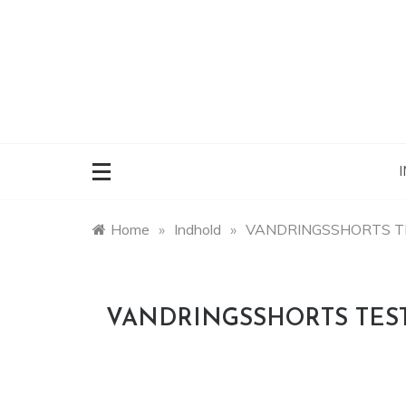
Skip
to
content
I
Home
»
Indhold
»
VANDRINGSSHORTS T
VANDRINGSSHORTS TEST