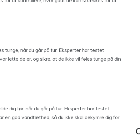
s for at kontrollere, hvor godt de kan strækkes for at
es tunge, når du går på tur. Eksperter har testet
or lette de er, og sikre, at de ikke vil føles tunge på din
e dig tør, når du går på tur. Eksperter har testet
 har en god vandtæthed, så du ikke skal bekymre dig for
C